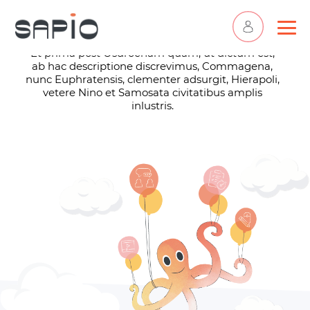
Ego vero sic intellego
Et prima post Osdroenam quam, ut dictum est,
ab hac descriptione discrevimus, Commagena,
nunc Euphratensis, clementer adsurgit, Hierapoli,
vetere Nino et Samosata civitatibus amplis
inlustris.