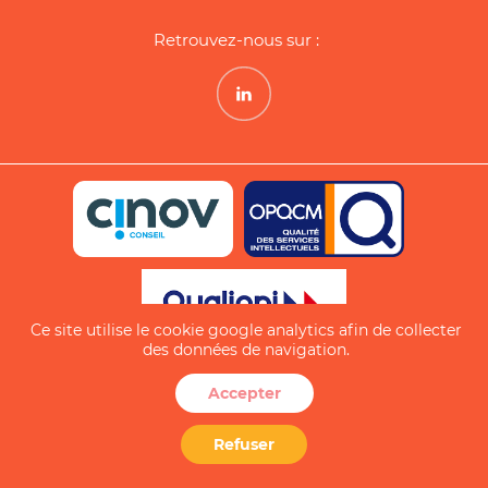
Retrouvez-nous sur :
Ce site utilise le cookie google analytics afin de collecter
des données de navigation.
La certification qualité a été
Accepter
délivrée au titre de la catégorie
d'actions suivantes : Actions de
formation
Refuser
© SAPIO 2026.
Tous droits réservés.
Forgé par Les Vikings.